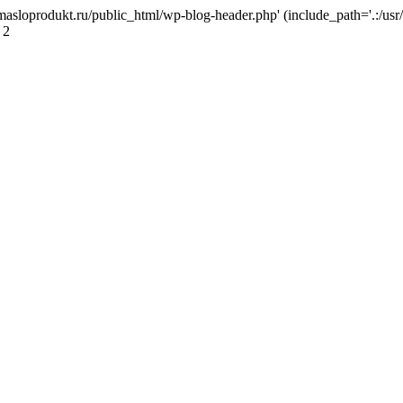
masloprodukt.ru/public_html/wp-blog-header.php' (include_path='.:/usr/
 2